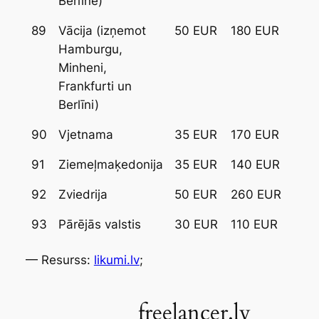
Berlīne)
89
Vācija (izņemot
50 EUR
180 EUR
Hamburgu,
Minheni,
Frankfurti un
Berlīni)
90
Vjetnama
35 EUR
170 EUR
91
Ziemeļmaķedonija
35 EUR
140 EUR
92
Zviedrija
50 EUR
260 EUR
93
Pārējās valstis
30 EUR
110 EUR
— Resurss:
likumi.lv
;
freelancer.lv