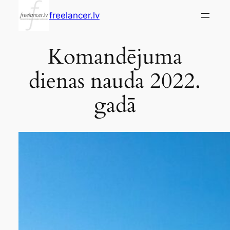
Skip
freelancer.lv
to
content
Komandējuma
dienas nauda 2022.
gadā