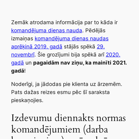
Zemāk atrodama informācija par to kāda ir
komandējuma dienas nauda
. Pēdējās
izmaiņas
komandējuma dienas naudas
aprēķinā 2019. gadā
stājās spēkā
29.
novembrī
. Šie grozījumi bija spēkā arī
2020.
gadā
un
pagaidām
nav ziņu, ka mainīti 2021.
gadā
!
Noderīgi, ja jādodas pie klienta uz ārzemēm.
Pats dažas reizes esmu pēc šī saraksta
pieskaņojies.
Izdevumu diennakts normas
komandējumiem (darba