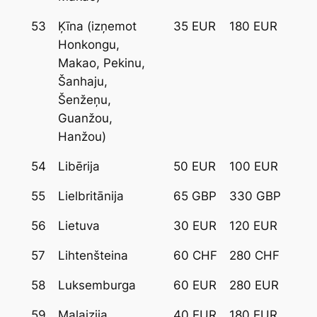
53
Ķīna (izņemot
35 EUR
180 EUR
Honkongu,
Makao, Pekinu,
Šanhaju,
Šenžeņu,
Guanžou,
Hanžou)
54
Libērija
50 EUR
100 EUR
55
Lielbritānija
65 GBP
330 GBP
56
Lietuva
30 EUR
120 EUR
57
Lihtenšteina
60 CHF
280 CHF
58
Luksemburga
60 EUR
280 EUR
59
Malaizija
40 EUR
180 EUR