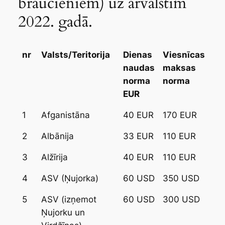
braucieniem) uz ārvalstīm
2022. gadā.
nr
Valsts/Teritorija
Dienas
Viesnīcas
naudas
maksas
norma
norma
EUR
1
Afganistāna
40 EUR
170 EUR
2
Albānija
33 EUR
110 EUR
3
Alžīrija
40 EUR
110 EUR
4
ASV (Ņujorka)
60 USD
350 USD
5
ASV (izņemot
60 USD
300 USD
Ņujorku un