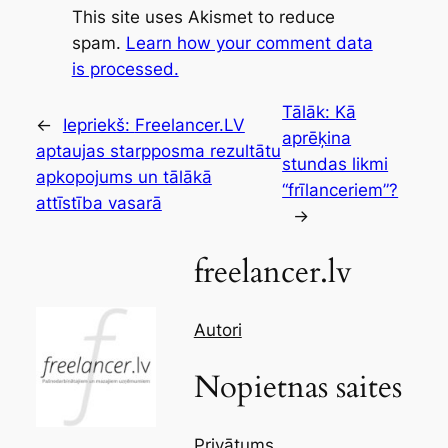
This site uses Akismet to reduce
spam.
Learn how your comment data
is processed.
Tālāk:
Kā
←
Iepriekš:
Freelancer.LV
aprēķina
aptaujas starpposma rezultātu
stundas likmi
apkopojums un tālākā
“frīlanceriem”?
attīstība vasarā
→
freelancer.lv
Autori
Nopietnas saites
Privātums