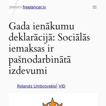
Skip
freelancer.lv
to
content
Gada ienākumu
deklarācijā: Sociālās
iemaksas ir
pašnodarbinātā
izdevumi
Rolands Umbrovskis
|
VID