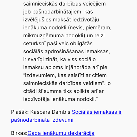
saimnieciskās darbības veicējiem
jeb pašnodarbinātajiem, kas
izvēlējušies maksāt iedzīvotāju
ienākuma nodokli (nevis, piemēram,
mikrouzņēmuma nodokli) un reizi
ceturksnī paši veic obligātās
sociālās apdrošināšanas iemaksas,
ir svarīgi zināt, ka viss sociālo
iemaksu apjoms ir jānorāda arī pie
“izdevumiem, kas saistīti ar citiem
saimnieciskās darbības veidiem”, jo
citādi šī summa tiks aplikta arī ar
iedzīvotāja ienākuma nodokli.”
Plašāk: Kaspars Dambis
Sociālās iemaksas ir
pašnodarbinātā izdevumi
Birkas:
Gada ienākumu deklarācija