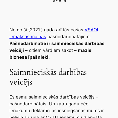
VSAOI
No no šī (2021.) gada arī tās pašas
VSAOI
iemaksas mainās
pašnodarbinātajiem.
Pašnodarbinātie ir saimnieciskās darbības
veicēji
– citiem vārdiem sakot –
mazie
biznesa īpašnieki
.
Saimnieciskās darbības
veicējs
Es esmu saimnieciskās darbības veicējs –
pašnodarbinātais. Un katru gadu pēc
Ienākumu deklarācijas iesniegšanas mums ir
neliela saruna ar Valsts ieņēmumu dienesta