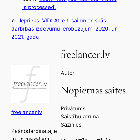
is processed.
←
Iepriekš:
VID: Atcelti saimnieciskās
darbības izdevumu ierobežojumi 2020. un
2021. gadā
freelancer.lv
Autori
Nopietnas saites
Privātums
freelancer.lv
Saistību atruna
Sazinies
Pašnodarbinātajie
m un mazajiem