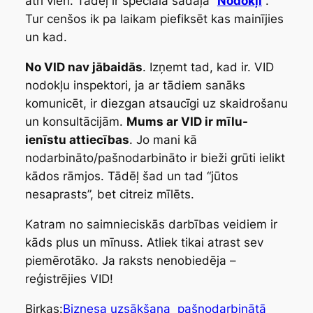
ātri vien. Tādēļ ir speciālā sadaļa “
Nodokļi
“.
Tur cenšos ik pa laikam piefiksēt kas mainījies
un kad.
No VID nav jābaidās
. Izņemt tad, kad ir. VID
nodokļu inspektori, ja ar tādiem sanāks
komunicēt, ir diezgan atsaucīgi uz skaidrošanu
un konsultācijām.
Mums ar VID ir
mīlu-
ienīstu
attiecības
. Jo mani kā
nodarbināto/pašnodarbināto ir bieži grūti ielikt
kādos rāmjos. Tādēļ šad un tad “jūtos
nesaprasts”, bet citreiz mīlēts.
Katram no saimnieciskās darbības veidiem ir
kāds plus un mīnuss. Atliek tikai atrast sev
piemērotāko. Ja raksts nenobiedēja –
reģistrējies VID!
Birkas:
Biznesa uzsākšana
pašnodarbinātā