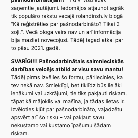
pašnodarbinātajam?
” ir divi visbiežāk
saņemtie jautājumi. Iedomājos atjaunot agrāk
tik populāro rakstu vecajā rolandinsh.lv blogā
“
Kā reģistrēties par pašnodarbināto? Tikai 2
soļi.
“. Vecā bloga vairs nav un arī informācija
bija mazliet novecojusi. Tādēļ tagad atkal par
to pāsu 2021. gadā.
SVARĪGI!!!
Pašnodarbinātais saimnieciskās
darbības veicējs atbild ar visu savu mantu!
Tādēļ pirms izvēlies šo formu, pārliecinies, ka
tev nekā nav. Smieklīgi, bet tiklīdz būs lielāki
ienākumi vai uzkrājumi, tie tiks pakļauti riskam,
tāpat kā mājoklis vai mašīna, ja tādas lietas ir.
Izvēloties kļūt par pašnodarbināto, vajadzētu
apsvērt arī šo risku – vai pakļaut savu
nekustamo vai kustamo īpašumu šādam
riskam.