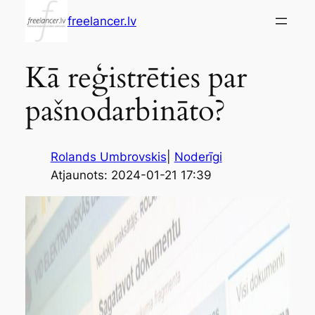
Skip
freelancer.lv
to
content
Kā reģistrēties par
pašnodarbināto?
Rolands Umbrovskis
|
Noderīgi
Atjaunots: 2024-01-21 17:39