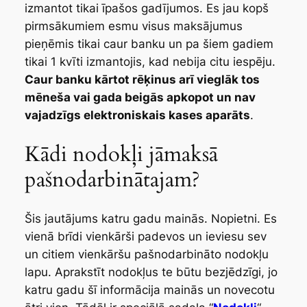
izmantot tikai īpašos gadījumos. Es jau kopš
pirmsākumiem esmu visus maksājumus
pieņēmis tikai caur banku un pa šiem gadiem
tikai 1 kvīti izmantojis, kad nebija citu iespēju.
Caur banku kārtot rēķinus arī vieglāk tos
mēneša vai gada beigās apkopot un nav
vajadzīgs elektroniskais kases aparāts
.
Kādi nodokļi jāmaksā
pašnodarbinātajam?
Šis jautājums katru gadu mainās. Nopietni. Es
vienā brīdi vienkārši padevos un ieviesu sev
un citiem vienkāršu pašnodarbināto nodokļu
lapu. Aprakstīt nodokļus te būtu bezjēdzīgi, jo
katru gadu šī informācija mainās un novecotu