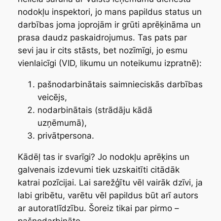
nodokļu inspektori, jo mans papildus status un
darbības joma joprojām ir grūti aprēķināma un
prasa daudz paskaidrojumus. Tas pats par
sevi jau ir cits stāsts, bet nozīmīgi, jo esmu
vienlaicīgi (VID, likumu un noteikumu izpratnē):
pašnodarbinātais saimnieciskās darbības
veicējs,
nodarbinātais (strādāju kādā
uzņēmumā),
privātpersona.
Kādēļ tas ir svarīgi? Jo nodokļu aprēķins un
galvenais izdevumi tiek uzskaitīti citādāk
katrai pozīcijai. Lai sarežģītu vēl vairāk dzīvi, ja
labi gribētu, varētu vēl papildus būt arī autors
ar autoratlīdzību. Šoreiz tikai par pirmo –
pašnodarbināto.