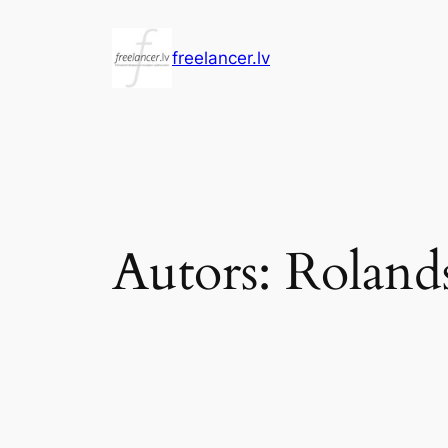
Pāriet
uz
freelancer.lv
saturu
Autors:
Roland