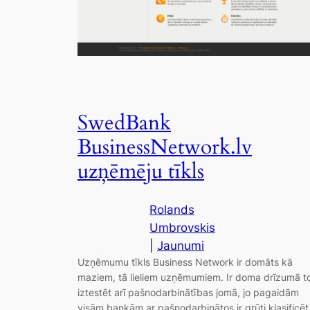
SwedBank
BusinessNetwork.lv
uzņēmēju tīkls
Rolands
Umbrovskis
|
Jaunumi
Uzņēmumu tīkls Business Network ir domāts kā
maziem, tā lieliem uzņēmumiem. Ir doma drīzumā t
iztestēt arī pašnodarbinātības jomā, jo pagaidām
visām bankām ar pašnodarbinātos ir grūti klasificēt