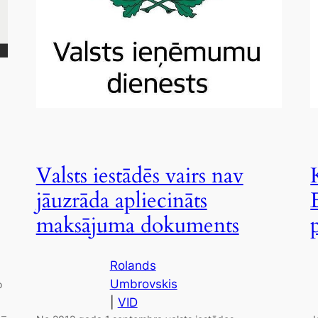
Valsts iestādēs vairs nav
jāuzrāda apliecināts
maksājuma dokuments
Rolands
Umbrovskis
o
|
VID
 –