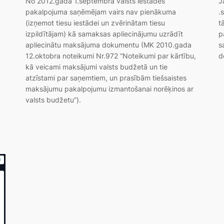
No 2012.gada 1.septembra valsts iestādes
J
pakalpojuma saņēmējam vairs nav pienākuma
.
(izņemot tiesu iestādei un zvērinātam tiesu
t
izpildītājam) kā samaksas apliecinājumu uzrādīt
p
apliecinātu maksājuma dokumentu (MK 2010.gada
s
12.oktobra noteikumi Nr.972 “Noteikumi par kārtību,
d
kā veicami maksājumi valsts budžetā un tie
atzīstami par saņemtiem, un prasībām tiešsaistes
maksājumu pakalpojumu izmantošanai norēķinos ar
valsts budžetu”).