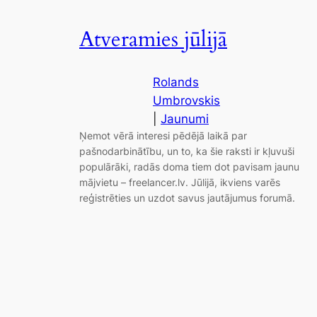
Atveramies jūlijā
Rolands
Umbrovskis
|
Jaunumi
Ņemot vērā interesi pēdējā laikā par
pašnodarbinātību, un to, ka šie raksti ir kļuvuši
populārāki, radās doma tiem dot pavisam jaunu
mājvietu – freelancer.lv. Jūlijā, ikviens varēs
reģistrēties un uzdot savus jautājumus forumā.