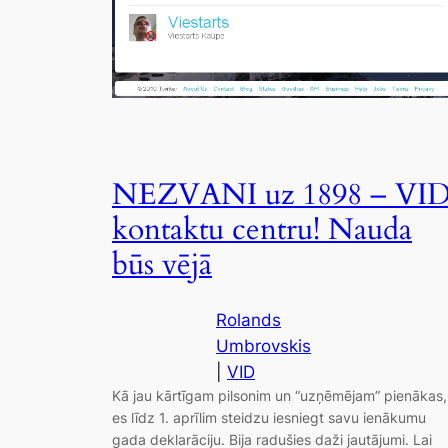
NEZVANI uz 1898 – VI
kontaktu centru! Nauda
būs vējā
Rolands
Umbrovskis
|
VID
Kā jau kārtīgam pilsonim un “uzņēmējam” pienākas,
es līdz 1. aprīlim steidzu iesniegt savu ienākumu
gada deklarāciju. Bija radušies daži jautājumi. Lai