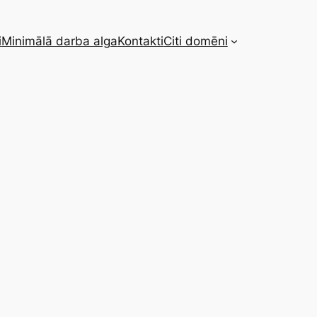
i
Minimālā darba alga
Kontakti
Citi domēni