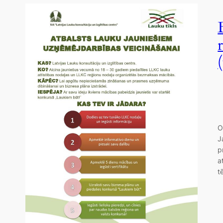
O
J
p
a
t