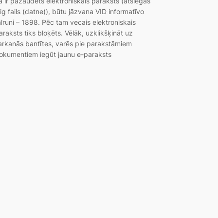
a ir pazaudēts elektroniskais paraksts (atslēgas
sig fails (datne)), būtu jāzvana VID informatīvo
ālruni – 1898. Pēc tam vecais elektroniskais
araksts tiks bloķēts. Vēlāk, uzklikšķināt uz
arkanās bantītes, varēs pie parakstāmiem
okumentiem iegūt jaunu e-paraksts