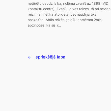
netērētu daudz laika, nolēmu zvanīt uz 1898 (VID
kontaktu centrs). Zvanīju divas reizes, tā arī nevien
reizi man netika atbildēts, bet naudiņa tika
noskaitīta. Abās reizēs gaidīju apmēram 2min,
apzinoties, ka šis ir…
←
Iepriekšējā lapa