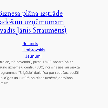
Biznesa plāna izstrāde
radošam uzņēmumam
(vadīs Jānis Straumēns)
Rolands
Umbrovskis
|
Jaunumi
trdien, 27. novembrī, plkst. 17:30 sadarbībā ar
auno uzņēmēju centru (JUC) norisināsies jau piektā
rogrammas “Brigāde” darbnīca par radošas, sociāli
tbildīgas un kultūrā balstītas uzņēmējdarbības
ēmām.