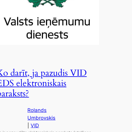
Ko darīt, ja pazudis VID
EDS elektroniskais
paraksts?
Rolands
Umbrovskis
|
VID