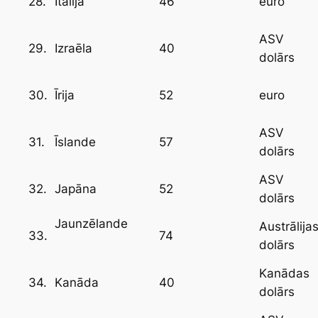
28.
46
Itālija
euro
ASV
29.
40
Izraēla
dolārs
30.
52
Īrija
euro
ASV
31.
57
Īslande
dolārs
ASV
32.
52
Japāna
dolārs
Jaunzēlande
Austrālija
33.
74
dolārs
Kanādas
34.
40
Kanāda
dolārs