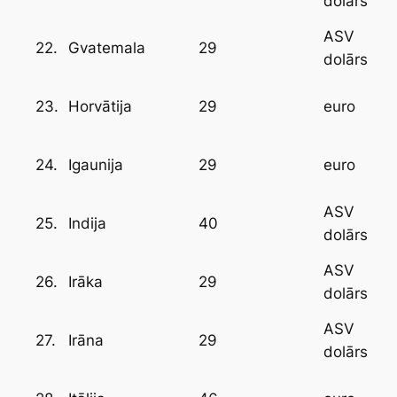
dolārs
ASV
22.
29
Gvatemala
dolārs
23.
29
Horvātija
euro
24.
29
Igaunija
euro
ASV
25.
40
Indija
dolārs
ASV
26.
29
Irāka
dolārs
ASV
27.
29
Irāna
dolārs