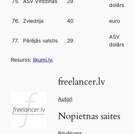
75.
29
ASV Virdžīnas
dolārs
76.
40
Zviedrija
euro
ASV
77.
29
Pārējās valstis
dolārs
Resurss:
likumi.lv
;
freelancer.lv
Autori
Nopietnas saites
Privātums