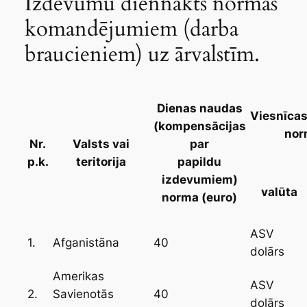
Izdevumu diennakts normas
komandējumiem (darba
braucieniem) uz ārvalstīm.
Dienas naudas
Viesnīca
(kompensācijas
nor
Nr.
Valsts vai
par
p.k.
teritorija
papildu
izdevumiem)
valūta
norma (
euro
)
ASV
1.
40
Afganistāna
dolārs
Amerikas
ASV
2.
40
Savienotās
dolārs