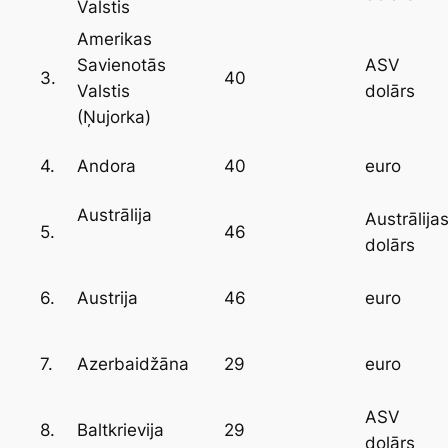
Valstis
Amerikas
Savienotās
ASV
3.
40
Valstis
dolārs
(Ņujorka)
4.
40
Andora
euro
Austrālija
Austrālija
5.
46
dolārs
6.
46
Austrija
euro
7.
29
Azerbaidžāna
euro
ASV
8.
29
Baltkrievija
dolārs