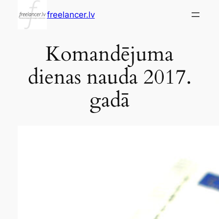
Skip
freelancer.lv
to
content
Komandējuma
dienas nauda 2017.
gadā