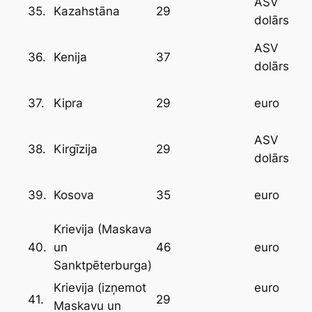
ASV
35.
29
Kazahstāna
dolārs
ASV
36.
37
Kenija
dolārs
37.
29
Kipra
euro
ASV
38.
29
Kirgīzija
dolārs
39.
35
Kosova
euro
Krievija (Maskava
40.
46
un
euro
Sanktpēterburga)
Krievija (izņemot
euro
41.
29
Maskavu un