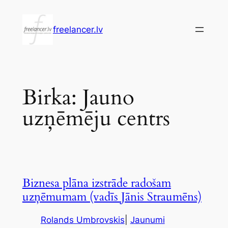
Pāriet
uz
freelancer.lv
saturu
Birka:
Jauno
uzņēmēju centrs
Biznesa plāna izstrāde radošam
uzņēmumam (vadīs Jānis Straumēns)
Rolands Umbrovskis
|
Jaunumi