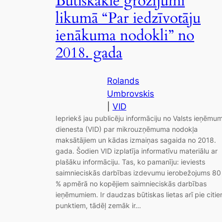
Būtiskākie grozījumi
likumā “Par iedzīvotāju
ienākuma nodokli” no
2018. gada
Rolands
Umbrovskis
|
VID
Iepriekš jau publicēju informāciju no Valsts ieņēmu
dienesta (VID) par mikrouzņēmuma nodokļa
maksātājiem un kādas izmaiņas sagaida no 2018.
gada. Šodien VID izplatīja informatīvu materiālu ar
plašāku informāciju. Tas, ko pamanīju: ieviests
saimnieciskās darbības izdevumu ierobežojums 80
% apmērā no kopējiem saimnieciskās darbības
ieņēmumiem. Ir daudzas būtiskas lietas arī pie citi
punktiem, tādēļ zemāk ir…