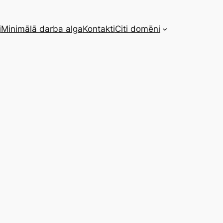
i
Minimālā darba alga
Kontakti
Citi domēni