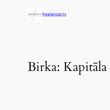
Pāriet
uz
freelancer.lv
saturu
Birka:
Kapitāl