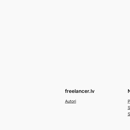
freelancer.lv
N
Autori
P
S
S