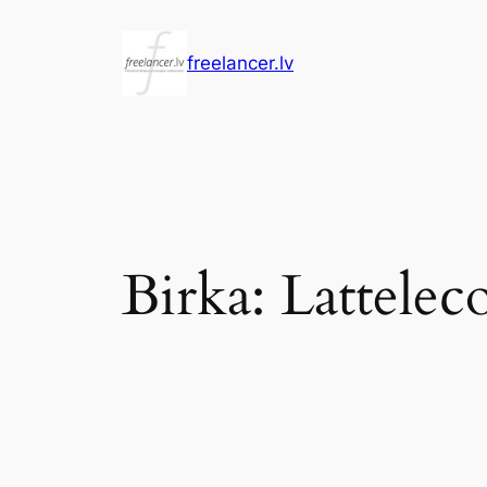
Pāriet
uz
freelancer.lv
saturu
Birka:
Lattele