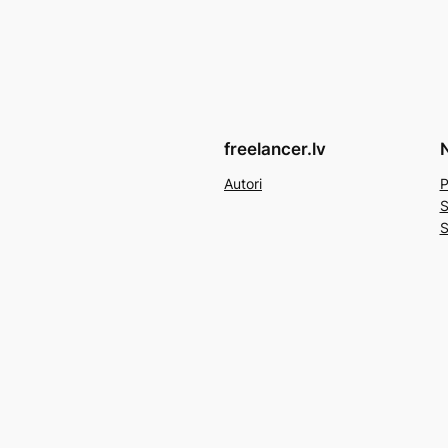
freelancer.lv
N
Autori
P
S
S