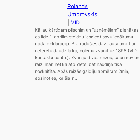
Rolands
Umbrovskis
|
VID
Kā jau kārtīgam pilsonim un “uzņēmējam” pienākas,
es līdz 1. aprīlim steidzu iesniegt savu ienākumu
gada deklarāciju. Bija radušies daži jautājumi. Lai
netērētu daudz laika, nolēmu zvanīt uz 1898 (VID
kontaktu centrs). Zvanīju divas reizes, tā arī nevien
reizi man netika atbildēts, bet naudiņa tika
noskaitīta. Abās reizēs gaidīju apmēram 2min,
apzinoties, ka šis ir…