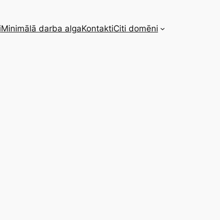
i
Minimālā darba alga
Kontakti
Citi domēni