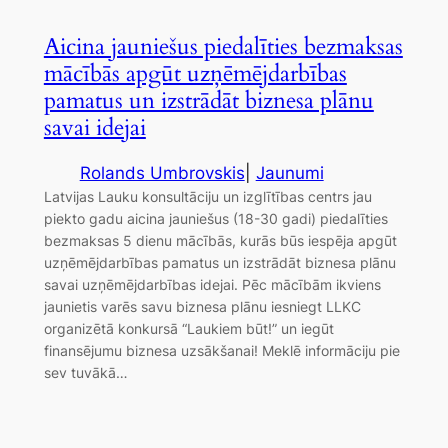
Aicina jauniešus piedalīties bezmaksas
mācībās apgūt uzņēmējdarbības
pamatus un izstrādāt biznesa plānu
savai idejai
Rolands Umbrovskis
|
Jaunumi
Latvijas Lauku konsultāciju un izglītības centrs jau
piekto gadu aicina jauniešus (18-30 gadi) piedalīties
bezmaksas 5 dienu mācībās, kurās būs iespēja apgūt
uzņēmējdarbības pamatus un izstrādāt biznesa plānu
savai uzņēmējdarbības idejai. Pēc mācībām ikviens
jaunietis varēs savu biznesa plānu iesniegt LLKC
organizētā konkursā “Laukiem būt!” un iegūt
finansējumu biznesa uzsākšanai! Meklē informāciju pie
sev tuvākā…