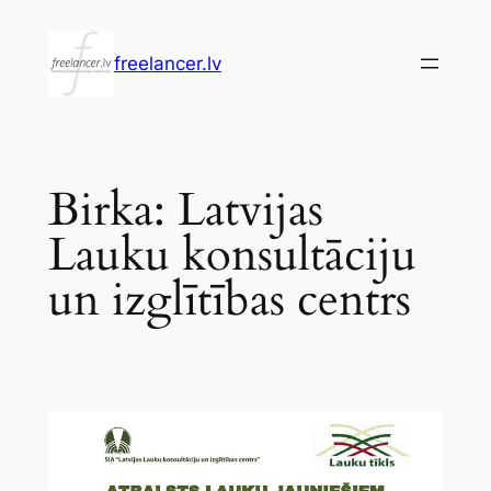
Pāriet
uz
freelancer.lv
saturu
Birka:
Latvijas
Lauku konsultāciju
un izglītības centrs