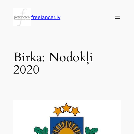
Pāriet
uz
freelancer.lv
saturu
Birka:
Nodokļi
2020