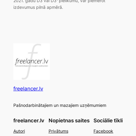
2021. gadu D3 vai D3¹ pielikumu, var piemērot
izdevumus pilnā apmērā.
freelancer.lv
Pašnodarbinātajiem un mazajiem uzņēmumiem
freelancer.lv
Nopietnas saites
Sociālie tīkli
Autori
Privātums
Facebook