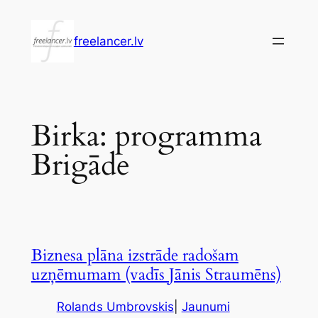
Pāriet
uz
freelancer.lv
saturu
Birka:
programma
Brigāde
Biznesa plāna izstrāde radošam
uzņēmumam (vadīs Jānis Straumēns)
Rolands Umbrovskis
|
Jaunumi