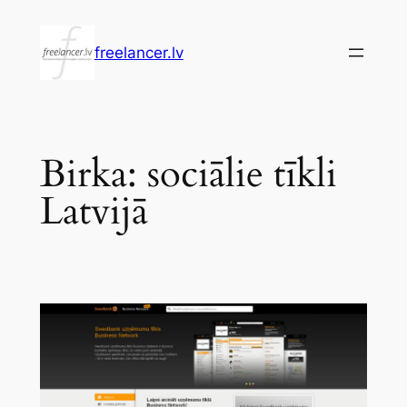
Pāriet
uz
freelancer.lv
saturu
Birka:
sociālie tīkli
Latvijā