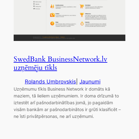
SwedBank BusinessNetwork.lv
uzņēmēju tīkls
Rolands Umbrovskis
|
Jaunumi
Uzņēmumu tīkls Business Network ir domāts kā
maziem, tā lieliem uzņēmumiem. Ir doma drīzumā to
iztestēt arī pašnodarbinātības jomā, jo pagaidām
visām bankām ar pašnodarbinātos ir grūti klasificēt –
ne īsti privātpērsonas, ne arī uzņēmumi.