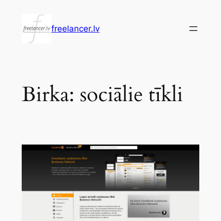
Pāriet
uz
freelancer.lv
saturu
Birka:
sociālie tīkli