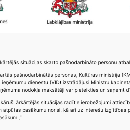
kārtējās situācijas skarto pašnodarbināto personu atba
skartās pašnodarbinātās personas, Kultūras ministrija (KM
s ieņēmumu dienestu (VID) izstrādājusi Ministru kabine
zņēmuma nodokļa maksātāji var pieteikties un saņemt d
ruši ārkārtējās situācijas radītie ierobežojumi attiecīb
un atpūtas pasākumu norisi, kā arī uz interešu izglītība
pasākumi,”