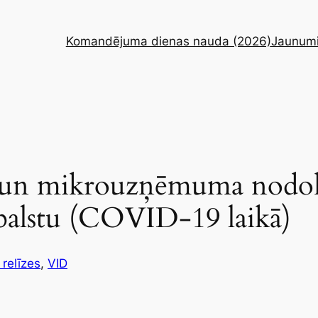
Komandējuma dienas nauda (2026)
Jaunum
 un mikrouzņēmuma nodokļ
abalstu (COVID-19 laikā)
 relīzes
, 
VID