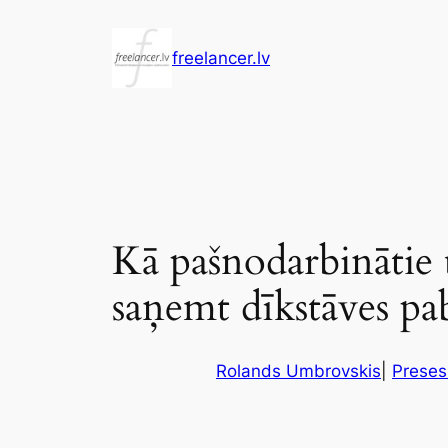
Pāriet
uz
freelancer.lv
saturu
Kā pašnodarbinātie
saņemt dīkstāves p
Rolands Umbrovskis
|
Preses