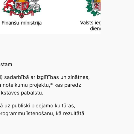
lstam
) sadarbībā ar Izglītības un zinātnes,
ta noteikumu projektu,* kas paredz
īkstāves pabalstu.
ā uz publiski pieejamo kultūras,
s programmu īstenošanu, kā rezultātā