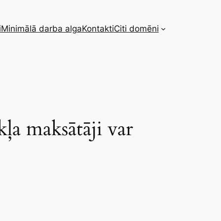
i
Minimālā darba alga
Kontakti
Citi domēni
a maksātāji var