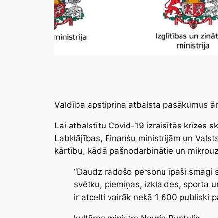
Valdība apstiprina atbalsta pasākumus ār
Lai atbalstītu Covid-19 izraisītās krīzes 
Labklājības, Finanšu ministrijām un Valst
kārtību, kādā pašnodarbinātie un mikrou
“Daudz radošo personu īpaši smagi skā
svētku, piemiņas, izklaides, sporta 
ir atcelti vairāk nekā 1 600 publiski 
kultūras ministrs Nauris Puntulis