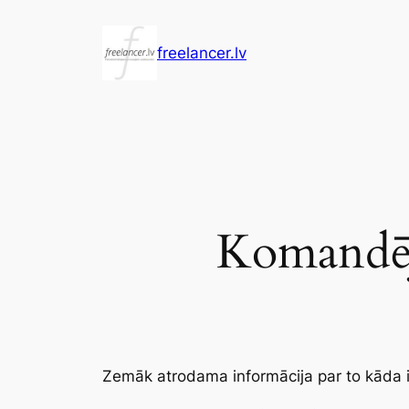
Pāriet
uz
freelancer.lv
saturu
Komandēj
Zemāk atrodama informācija par to kāda 