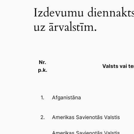
Izdevumu diennakt
uz ārvalstīm.
Nr.
Valsts vai te
p.k.
1.
Afganistāna
2.
Amerikas Savienotās Valstis
Amerikas Savienotās Valstis