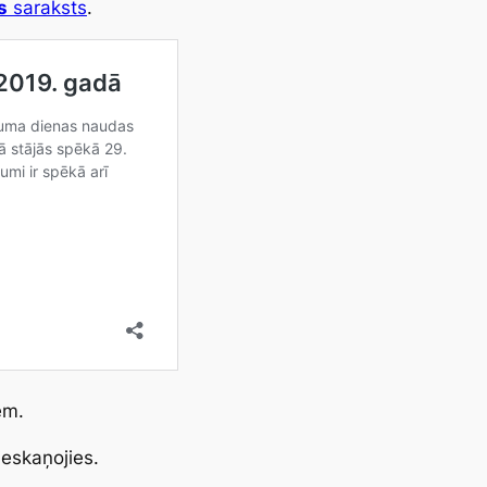
s
saraksts
.
ēm.
ieskaņojies.