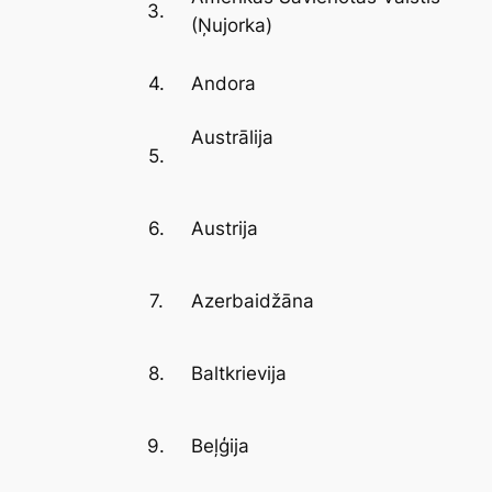
3.
(Ņujorka)
4.
Andora
Austrālija
5.
6.
Austrija
7.
Azerbaidžāna
8.
Baltkrievija
9.
Beļģija