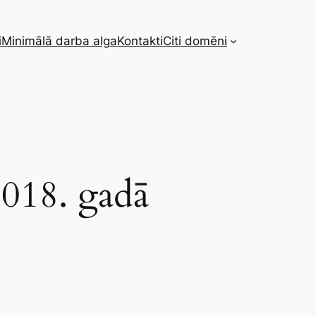
i
Minimālā darba alga
Kontakti
Citi domēni
018. gadā