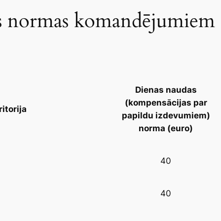
s normas komandējumiem (
Dienas naudas
(kompensācijas par
ritorija
papildu izdevumiem)
norma (
euro
)
40
40