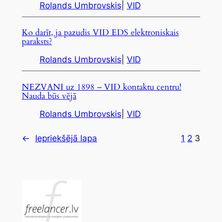
Rolands Umbrovskis
|
VID
Ko darīt, ja pazudis VID EDS elektroniskais
paraksts?
Rolands Umbrovskis
|
VID
NEZVANI uz 1898 – VID kontaktu centru!
Nauda būs vējā
Rolands Umbrovskis
|
VID
←
Iepriekšējā lapa
1
2
3