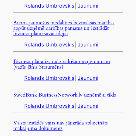
Rolands Umbrovskis
|
Jaunumi
Aicina jauniešus piedalīties bezmaksas mācībās
apgūt uzņēmējdarbības pamatus un izstrādāt
biznesa plānu savai idejai
Rolands Umbrovskis
|
Jaunumi
Biznesa plāna izstrāde radošam uzņēmumam
(vadīs Jānis Straumēns)
Rolands Umbrovskis
|
Jaunumi
SwedBank BusinessNetwork.lv uzņēmēju tīkls
Rolands Umbrovskis
|
Jaunumi
Valsts iestādēs vairs nav jāuzrāda apliecināts
maksājuma dokuments