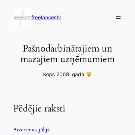
Pāriet
uz
freelancer.lv
saturu
Pašnodarbinātajiem un
mazajiem uzņēmumiem
Kopš 2008. gada
Pēdējie raksti
Atveramies jūlijā