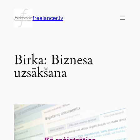
Pāriet
uz
freelancer.lv
saturu
Birka:
Biznesa
uzsākšana