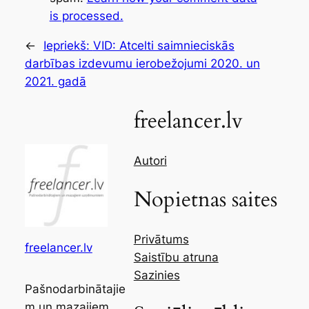
is processed.
←
Iepriekš:
VID: Atcelti saimnieciskās
darbības izdevumu ierobežojumi 2020. un
2021. gadā
freelancer.lv
Autori
Nopietnas saites
Privātums
freelancer.lv
Saistību atruna
Sazinies
Pašnodarbinātajie
m un mazajiem