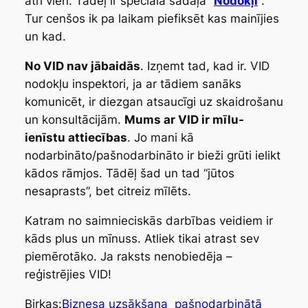
ātri vien. Tādēļ ir speciālā sadaļa “
Nodokļi
“.
Tur cenšos ik pa laikam piefiksēt kas mainījies
un kad.
No VID nav jābaidās
. Izņemt tad, kad ir. VID
nodokļu inspektori, ja ar tādiem sanāks
komunicēt, ir diezgan atsaucīgi uz skaidrošanu
un konsultācijām.
Mums ar VID ir
mīlu-
ienīstu
attiecības
. Jo mani kā
nodarbināto/pašnodarbināto ir bieži grūti ielikt
kādos rāmjos. Tādēļ šad un tad “jūtos
nesaprasts”, bet citreiz mīlēts.
Katram no saimnieciskās darbības veidiem ir
kāds plus un mīnuss. Atliek tikai atrast sev
piemērotāko. Ja raksts nenobiedēja –
reģistrējies VID!
Birkas:
Biznesa uzsākšana
pašnodarbinātā