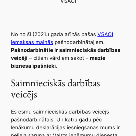
VSAOI
No no šī (2021.) gada arī tās pašas
VSAOI
iemaksas mainās
pašnodarbinātajiem.
Pašnodarbinātie ir saimnieciskās darbības
veicēji
– citiem vārdiem sakot –
mazie
biznesa īpašnieki
.
Saimnieciskās darbības
veicējs
Es esmu saimnieciskās darbības veicējs –
pašnodarbinātais. Un katru gadu pēc
Ienākumu deklarācijas iesniegšanas mums ir
neliela saruna ar Valsts ieņēmumu dienesta