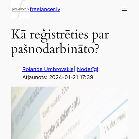
Skip
freelancer.lv
to
content
Kā reģistrēties par
pašnodarbināto?
Rolands Umbrovskis
|
Noderīgi
Atjaunots: 2024-01-21 17:39