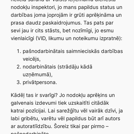
nodokļu inspektori, jo mans papildus status un
darbības joma joprojām ir grūti aprēķināma un
prasa daudz paskaidrojumus. Tas pats par
sevi jau ir cits stāsts, bet nozīmīgi, jo esmu
vienlaicīgi (VID, likumu un noteikumu izpratnē):
pašnodarbinātais saimnieciskās darbības
veicējs,
nodarbinātais (strādāju kādā
uzņēmumā),
privātpersona.
Kādēļ tas ir svarīgi? Jo nodokļu aprēķins un
galvenais izdevumi tiek uzskaitīti citādāk
katrai pozīcijai. Lai sarežģītu vēl vairāk dzīvi, ja
labi gribētu, varētu vēl papildus būt arī autors
ar autoratlīdzību. Šoreiz tikai par pirmo –
pašnodarbināto.