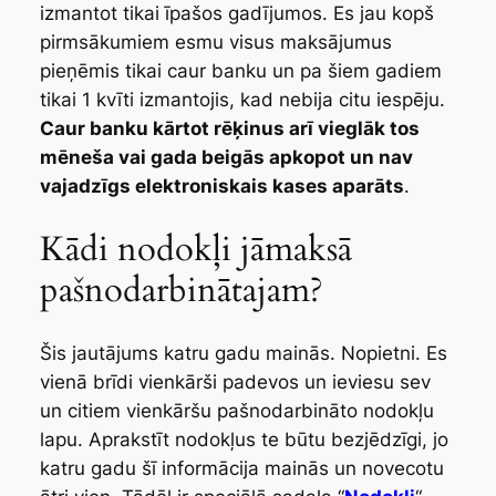
izmantot tikai īpašos gadījumos. Es jau kopš
pirmsākumiem esmu visus maksājumus
pieņēmis tikai caur banku un pa šiem gadiem
tikai 1 kvīti izmantojis, kad nebija citu iespēju.
Caur banku kārtot rēķinus arī vieglāk tos
mēneša vai gada beigās apkopot un nav
vajadzīgs elektroniskais kases aparāts
.
Kādi nodokļi jāmaksā
pašnodarbinātajam?
Šis jautājums katru gadu mainās. Nopietni. Es
vienā brīdi vienkārši padevos un ieviesu sev
un citiem vienkāršu pašnodarbināto nodokļu
lapu. Aprakstīt nodokļus te būtu bezjēdzīgi, jo
katru gadu šī informācija mainās un novecotu