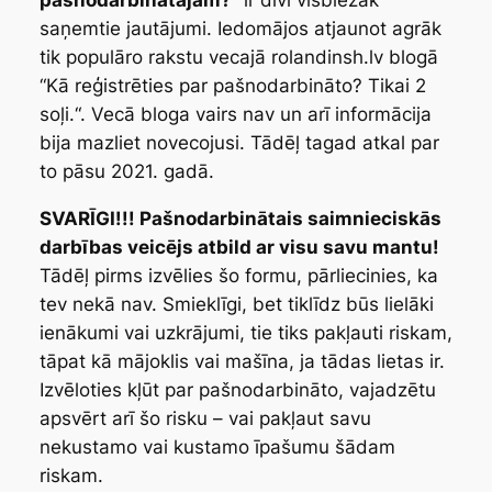
pašnodarbinātajam?
” ir divi visbiežāk
saņemtie jautājumi. Iedomājos atjaunot agrāk
tik populāro rakstu vecajā rolandinsh.lv blogā
“
Kā reģistrēties par pašnodarbināto? Tikai 2
soļi.
“. Vecā bloga vairs nav un arī informācija
bija mazliet novecojusi. Tādēļ tagad atkal par
to pāsu 2021. gadā.
SVARĪGI!!!
Pašnodarbinātais saimnieciskās
darbības veicējs atbild ar visu savu mantu!
Tādēļ pirms izvēlies šo formu, pārliecinies, ka
tev nekā nav. Smieklīgi, bet tiklīdz būs lielāki
ienākumi vai uzkrājumi, tie tiks pakļauti riskam,
tāpat kā mājoklis vai mašīna, ja tādas lietas ir.
Izvēloties kļūt par pašnodarbināto, vajadzētu
apsvērt arī šo risku – vai pakļaut savu
nekustamo vai kustamo īpašumu šādam
riskam.