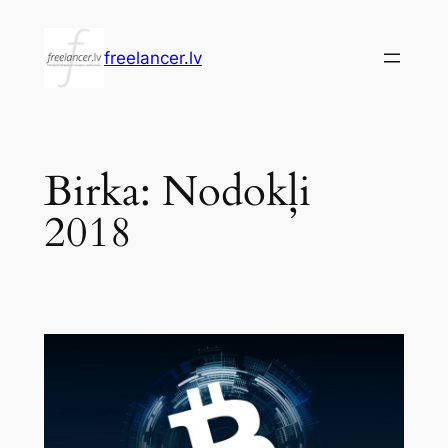
Pāriet
uz
freelancer.lv
saturu
Birka:
Nodokļi
2018