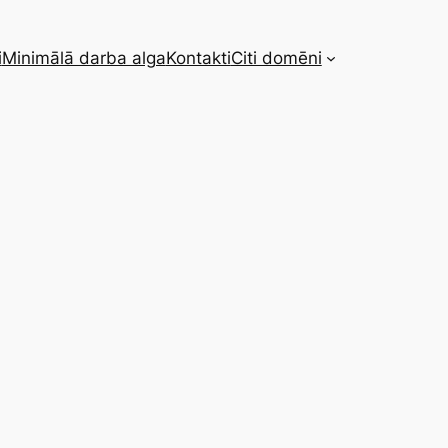
i
Minimālā darba alga
Kontakti
Citi domēni