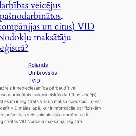
darbības veicējus
(pašnodarbinātos,
kompānijas un citus) VID
Nodokļu maksātāju
reģistrā?
Rolands
Umbrovskis
|
VID
ažreiz ir nepieciešamība pārbaudīt vai
ašnodarbinātais (saimnieciskās darbības veicējs)
atiešām ir reģistrēts VID un maksā nodokļus. To var
zdarīt VID mājas lapā, kur ir informācija par fiziskām
ersonām, kas veic saimniecisko darbību un ir
eģistrētas VID Nodokļu maksātāju reģistrā