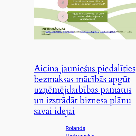
Aicina jauniešus piedalīties
bezmaksas mācībās apgūt
uzņēmējdarbības pamatus
un izstrādāt biznesa plānu
savai idejai
Rolands
Umbrovskis