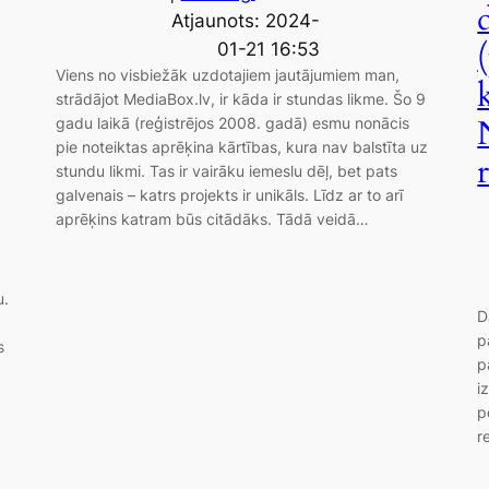
Atjaunots: 2024-
01-21 16:53
Viens no visbiežāk uzdotajiem jautājumiem man,
strādājot MediaBox.lv, ir kāda ir stundas likme. Šo 9
gadu laikā (reģistrējos 2008. gadā) esmu nonācis
pie noteiktas aprēķina kārtības, kura nav balstīta uz
stundu likmi. Tas ir vairāku iemeslu dēļ, bet pats
galvenais – katrs projekts ir unikāls. Līdz ar to arī
aprēķins katram būs citādāks. Tādā veidā…
u.
D
p
s
p
i
p
r