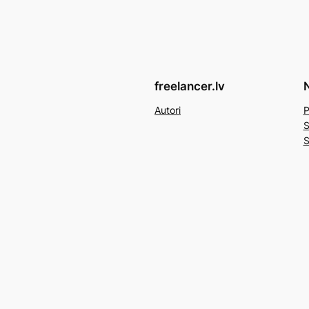
freelancer.lv
N
Autori
P
S
S