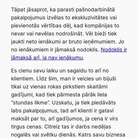
Tāpat jāsaprot, ka parasti pašnodarbinātā
pakalpojumus izvēlas to ekskluzivitātes vai
pievienotās vērtības dēļ, kad kompānijas to
nevar vai nevēlas nodrošināt. Vēl bieži tiek
jaukti
neto
ienākumi ar
bruto
ieņēmumiem. Jo
no ienākumiem ir jāmaksā nodoklis.
Nodoklis ir
jāmaksā arī, ja nav ienākumu
.
Es cienu savu laiku un sagaidu to arī no
klientiem. Līdz šim, man ir veicies un bijuši
tikai uz vienas rokas pirkstiem skaitāmi
gadījumi, kad tiek pārmesta pārāk liela
“stundas likme”. Uzskatu, ja tiek piedāvāts
labs pakalpojumus, tad arī klienti ir gatavi
maksāt par to, arī gadījumos, ja cena ir virs
tirgus cenas. Citreiz tas ir darbs nedēļas
nogalēs vai svētku dienās. Katrs savu biznesa