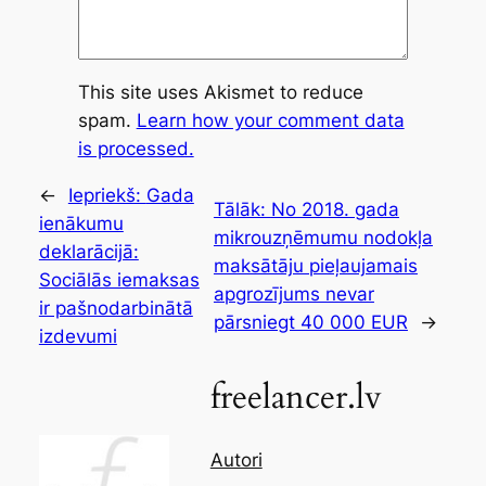
This site uses Akismet to reduce
spam.
Learn how your comment data
is processed.
←
Iepriekš:
Gada
Tālāk:
No 2018. gada
ienākumu
mikrouzņēmumu nodokļa
deklarācijā:
maksātāju pieļaujamais
Sociālās iemaksas
apgrozījums nevar
ir pašnodarbinātā
pārsniegt 40 000 EUR
→
izdevumi
freelancer.lv
Autori