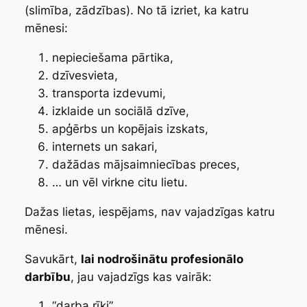
(slimība, zādzības). No tā izriet, ka katru
mēnesi:
nepieciešama pārtika,
dzīvesvieta,
transporta izdevumi,
izklaide un sociālā dzīve,
apģērbs un kopējais izskats,
internets un sakari,
dažādas mājsaimniecības preces,
… un vēl virkne citu lietu.
Dažas lietas, iespējams, nav vajadzīgas katru
mēnesi.
Savukārt,
lai nodrošinātu profesionālo
darbību
, jau vajadzīgs kas vairāk:
“darba rīki”,