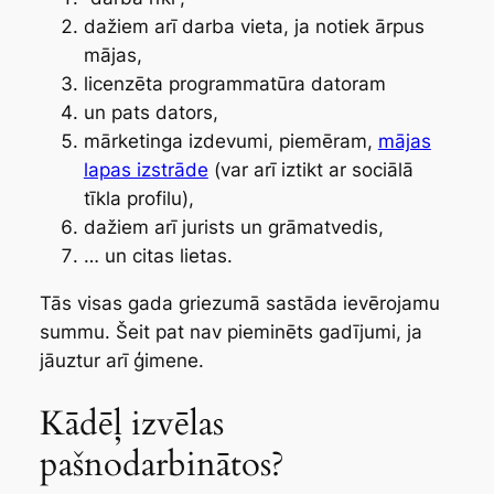
dažiem arī darba vieta, ja notiek ārpus
mājas,
licenzēta programmatūra datoram
un pats dators,
mārketinga izdevumi, piemēram,
mājas
lapas izstrāde
(var arī iztikt ar sociālā
tīkla profilu),
dažiem arī jurists un grāmatvedis,
… un citas lietas.
Tās visas gada griezumā sastāda ievērojamu
summu. Šeit pat nav pieminēts gadījumi, ja
jāuztur arī ģimene.
Kādēļ izvēlas
pašnodarbinātos?