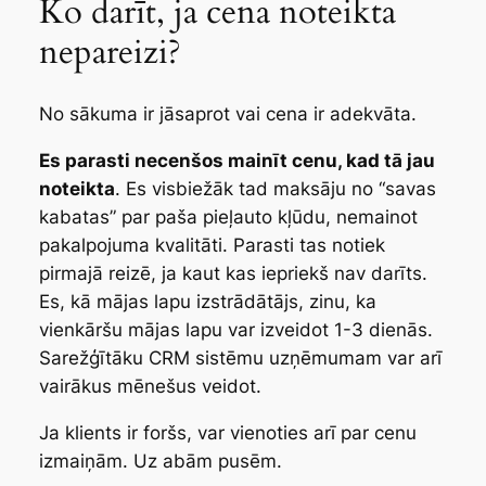
Ko darīt, ja cena noteikta
nepareizi?
No sākuma ir jāsaprot vai cena ir adekvāta.
Es parasti necenšos mainīt cenu, kad tā jau
noteikta
. Es visbiežāk tad maksāju no “savas
kabatas” par paša pieļauto kļūdu, nemainot
pakalpojuma kvalitāti. Parasti tas notiek
pirmajā reizē, ja kaut kas iepriekš nav darīts.
Es, kā mājas lapu izstrādātājs, zinu, ka
vienkāršu mājas lapu var izveidot 1-3 dienās.
Sarežģītāku CRM sistēmu uzņēmumam var arī
vairākus mēnešus veidot.
Ja klients ir foršs, var vienoties arī par cenu
izmaiņām. Uz abām pusēm.