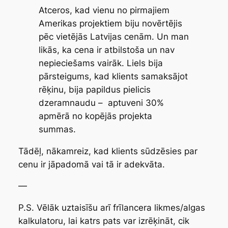
Atceros, kad vienu no pirmajiem
Amerikas projektiem biju novērtējis
pēc vietējās Latvijas cenām. Un man
likās, ka cena ir atbilstoša un nav
nepieciešams vairāk. Liels bija
pārsteigums, kad klients samaksājot
rēķinu, bija papildus pielicis
dzeramnaudu – aptuveni 30%
apmērā no kopējās projekta
summas.
Tādēļ, nākamreiz, kad klients sūdzēsies par
cenu ir jāpadomā vai tā ir adekvāta.
—
P.S. Vēlāk uztaisīšu arī frīlancera likmes/algas
kalkulatoru, lai katrs pats var izrēķināt, cik