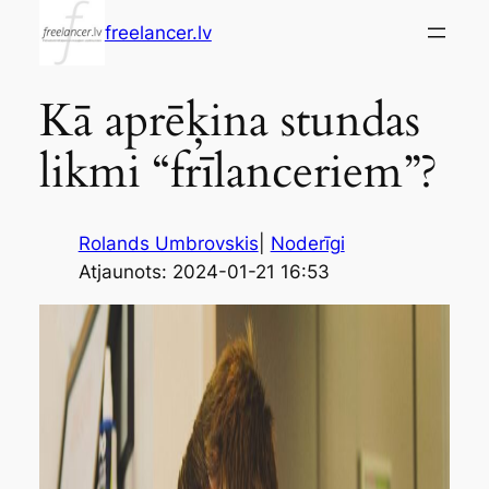
Skip
freelancer.lv
to
content
Kā aprēķina stundas
likmi “frīlanceriem”?
Rolands Umbrovskis
|
Noderīgi
Atjaunots: 2024-01-21 16:53