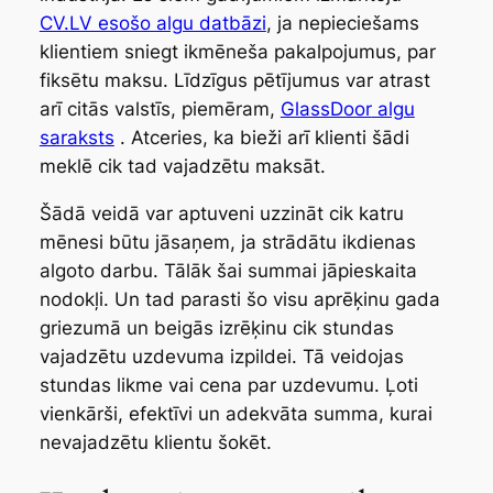
CV.LV esošo algu datbāzi
, ja nepieciešams
klientiem sniegt ikmēneša pakalpojumus, par
fiksētu maksu. Līdzīgus pētījumus var atrast
arī citās valstīs, piemēram,
GlassDoor
algu
saraksts
. Atceries, ka bieži arī klienti šādi
meklē cik tad vajadzētu maksāt.
Šādā veidā var aptuveni uzzināt cik katru
mēnesi būtu jāsaņem, ja strādātu ikdienas
algoto darbu. Tālāk šai summai jāpieskaita
nodokļi. Un tad parasti šo visu aprēķinu gada
griezumā un beigās izrēķinu cik stundas
vajadzētu uzdevuma izpildei. Tā veidojas
stundas likme vai cena par uzdevumu. Ļoti
vienkārši, efektīvi un adekvāta summa, kurai
nevajadzētu klientu šokēt.