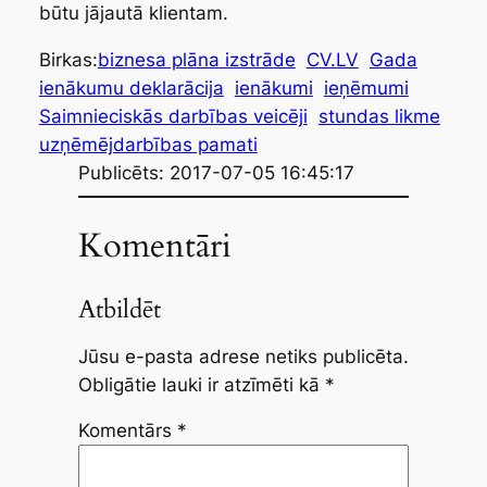
būtu jājautā klientam.
Birkas:
biznesa plāna izstrāde
CV.LV
Gada
ienākumu deklarācija
ienākumi
ieņēmumi
Saimnieciskās darbības veicēji
stundas likme
uzņēmējdarbības pamati
Publicēts: 2017-07-05 16:45:17
Komentāri
Atbildēt
Jūsu e-pasta adrese netiks publicēta.
Obligātie lauki ir atzīmēti kā
*
Komentārs
*