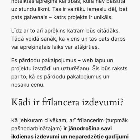
noteiktas aprēķina kārtības, kura nav balstīta
uz stundu likmi. Tas ir vairāku iemeslu dēļ, bet
pats galvenais – katrs projekts ir unikāls.
Līdz ar to arī aprēķins katram būs citādāks.
Tādā veidā sanāk, ka viens un tas pats darbs
vai aprēķinātais laiks var atšķirties.
Es pārdodu pakalpojumus – web lapu un
projektu izstrādi un uzturēšanu. Šis būs raksts
par to, kā es pārdodu pakalpojumus un
nosaku cenu.
Kādi ir frīlancera izdevumi?
Kā jebkuram cilvēkam, arī frīlancerim (turpmāk
pašnodarbinātajam
)
ir jānodrošina savi
ikdienas izdevumi un neparedzētie gadījumi