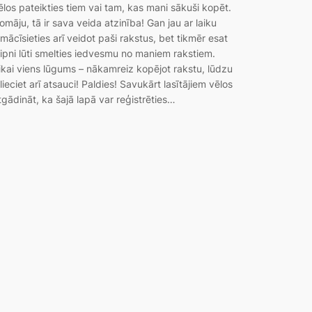
ēlos pateikties tiem vai tam, kas mani sākuši kopēt.
omāju, tā ir sava veida atzinība! Gan jau ar laiku
emācīsieties arī veidot paši rakstus, bet tikmēr esat
aipni lūti smelties iedvesmu no maniem rakstiem.
ikai viens lūgums – nākamreiz kopējot rakstu, lūdzu
elieciet arī atsauci! Paldies! Savukārt lasītājiem vēlos
tgādināt, ka šajā lapā var reģistrēties…