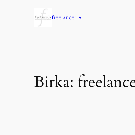
Pāriet
uz
freelancer.lv
saturu
Birka:
freelance