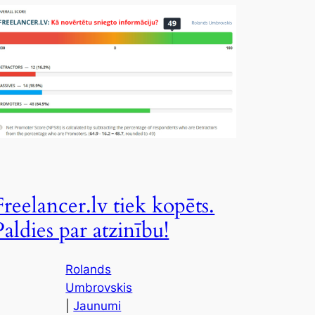
Freelancer.lv tiek kopēts.
Paldies par atzinību!
Rolands
Umbrovskis
|
Jaunumi