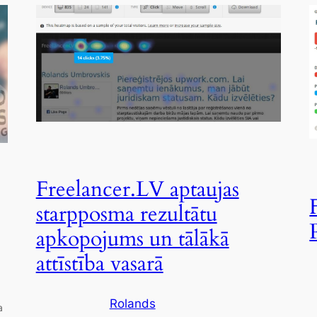
Freelancer.LV aptaujas
starpposma rezultātu
apkopojums un tālākā
attīstība vasarā
Rolands
a