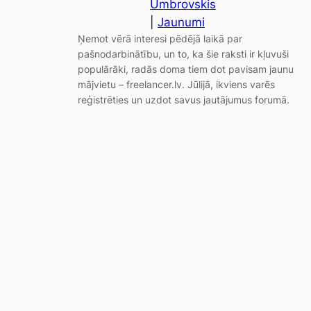
Umbrovskis
|
Jaunumi
Ņemot vērā interesi pēdējā laikā par
pašnodarbinātību, un to, ka šie raksti ir kļuvuši
populārāki, radās doma tiem dot pavisam jaunu
mājvietu – freelancer.lv. Jūlijā, ikviens varēs
reģistrēties un uzdot savus jautājumus forumā.