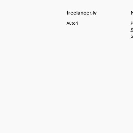
freelancer.lv
N
Autori
P
S
S