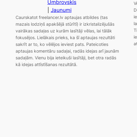
Umbrovskis
V
|
Jaunumi
D
i
Caurskatot freelancer.lv aptaujas atbildes (tas
l
mazais lodziņš apakšējā stūrītī) ir izkristalizējušās
T
vairākas sadaļas uz kurām lasītāji vēlas, lai tālāk
i
fokusējos. Lielākais prieks, ka šī aptaujas rezultāti
a
sakrīt ar to, ko vēlējos ieviest pats. Pateicoties
aptaujas komentāru sadaļai, radās idejas arī jaunām
sadaļām. Vienu bija ieteikuši lasītāji, bet otra radās
kā idejas attīstīšanas rezultātā.