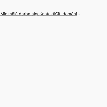
i
Minimālā darba alga
Kontakti
Citi domēni