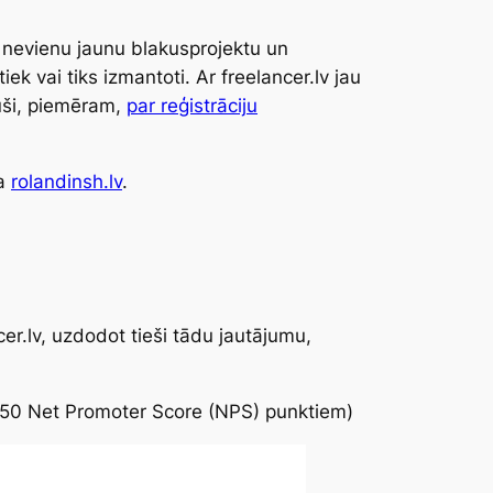
i nevienu jaunu blakusprojektu un
ek vai tiks izmantoti. Ar freelancer.lv jau
ījuši, piemēram,
par reģistrāciju
ga
rolandinsh.lv
.
er.lv, uzdodot tieši tādu jautājumu,
i 50
Net Promoter Score (NPS)
punktiem)