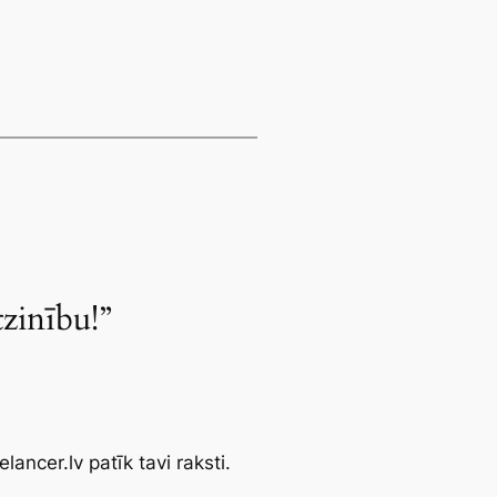
tzinību!”
lancer.lv patīk tavi raksti.