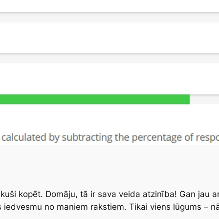
kuši kopēt. Domāju, tā ir sava veida atzinība! Gan jau ar 
ies iedvesmu no maniem rakstiem. Tikai viens lūgums – nāk