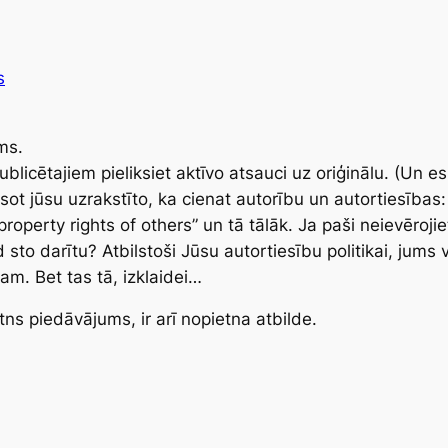
s
ms.
ublicētajiem pieliksiet aktīvo atsauci uz oriģinālu. (Un es
sot jūsu uzrakstīto, ka cienat autorību un autortiesības:
property rights of others” un tā tālāk. Ja paši neievēroji
 sto darītu? Atbilstoši Jūsu autortiesību politikai, jum
am. Bet tas tā, izklaidei…
etns piedāvājums, ir arī nopietna atbilde.