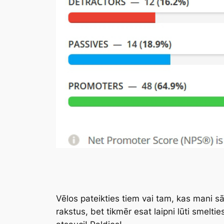
Vēlos pateikties tiem vai tam, kas mani sā
rakstus, bet tikmēr esat laipni lūti smelt