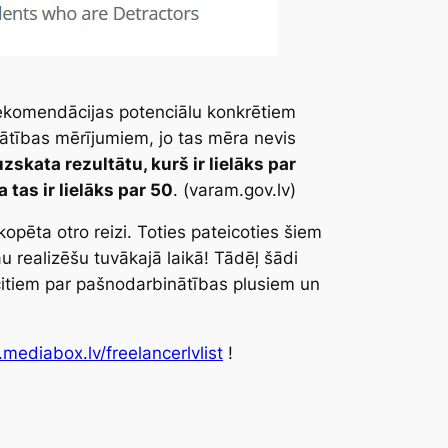
 rekomendācijas potenciālu konkrētiem
nātības mērījumiem, jo tas mēra nevis
zskata rezultātu, kurš ir lielāks par
a tas ir lielāks par 50
. (varam.gov.lv)
opēta otro reizi. Toties pateicoties šiem
au realizēšu tuvākajā laikā! Tādēļ šādi
tu citiem par pašnodarbinātības plusiem un
.mediabox.lv/freelancerlvlist
!