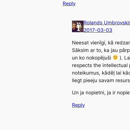
Reply
Rolands Umbrovski
2017-03-03
Neesat vienīgi, kā redza
Sāksim ar to, ka jau pārp
un ko nokopējuši
). La
respects the intellectual 
noteikumus, kādēļ lai kād
liegt pieeju savam resurs
Un ja nopietni, ja ir nopi
Reply