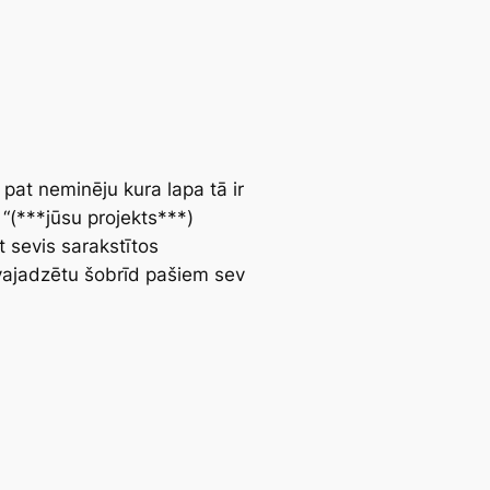
 pat neminēju kura lapa tā ir
 “(***jūsu projekts***)
et sevis sarakstītos
s vajadzētu šobrīd pašiem sev