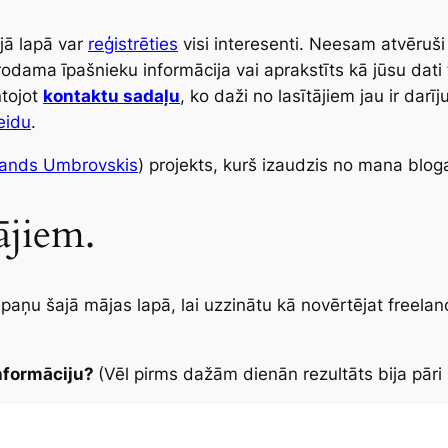
jā lapā var
reģistrēties
visi interesenti. Neesam atvēruš
rodama īpašnieku informācija vai aprakstīts kā jūsu dati ti
ntojot
kontaktu sadaļu
, ko daži no lasītājiem jau ir dar
eidu
.
lands Umbrovskis
) projekts, kurš izaudzis no mana blo
ājiem.
ņu šajā mājas lapā, lai uzzinātu kā novērtējat freelanc
nformāciju?
(Vēl pirms dažām dienān rezultāts bija pār