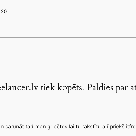
:20
elancer.lv tiek kopēts. Paldies par a
m sarunāt tad man gribētos lai tu rakstītu arī priekš itfree