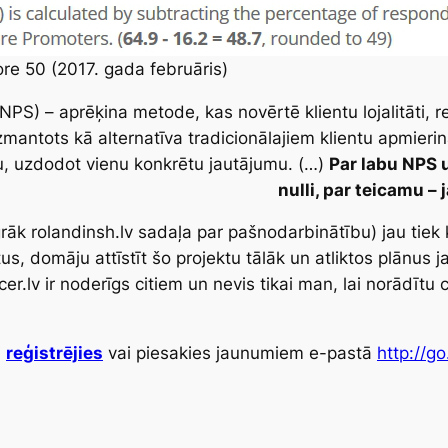
e 50 (2017. gada februāris)
(NPS)
– aprēķina metode, kas novērtē klientu lojalitāti,
mantots kā alternatīva tradicionālajiem klientu apmieri
bu, uzdodot vienu konkrētu jautājumu. (…)
Par labu NPS u
nulli, par teicamu – j
rāk rolandinsh.lv sadaļa par pašnodarbinātību) jau tiek k
s, domāju attīstīt šo projektu tālāk un atliktos plānus j
ancer.lv ir noderīgs citiem un nevis tikai man, lai norādī
i
reģistrējies
vai piesakies jaunumiem e-pastā
http://go