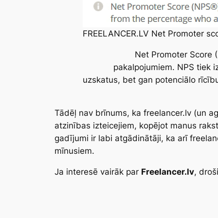
FREELANCER.LV Net Promoter scor
Net Promoter Score 
pakalpojumiem. NPS tiek iz
uzskatus, bet gan potenciālo rīcī
Tādēļ nav brīnums, ka
freelancer.lv
(un ag
atzinības izteicejiem, kopējot manus rakstu
gadījumi ir labi atgādinātāji, ka arī freel
mīnusiem.
Ja interesē vairāk par
Freelancer.lv
, droš