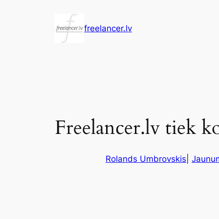
Pāriet
uz
freelancer.lv
saturu
Freelancer.lv tiek ko
Rolands Umbrovskis
|
Jaunu