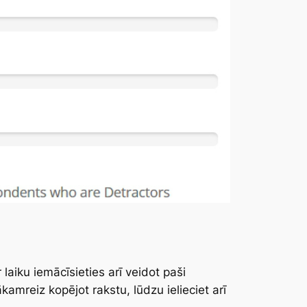
laiku iemācīsieties arī veidot paši
amreiz kopējot rakstu, lūdzu ielieciet arī