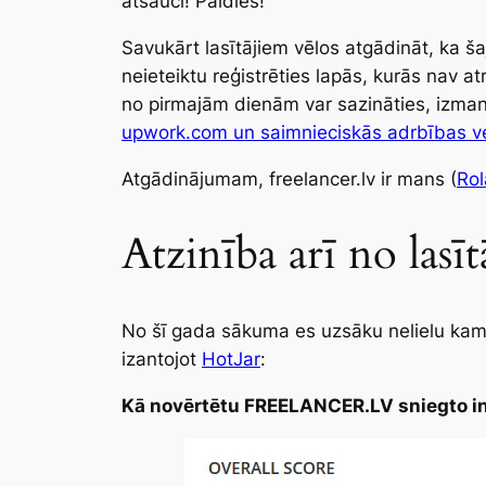
atsauci! Paldies!
Savukārt lasītājiem vēlos atgādināt, ka ša
neieteiktu reģistrēties lapās, kurās nav at
no pirmajām dienām var sazināties, izma
upwork.com un saimnieciskās adrbības v
Atgādinājumam, freelancer.lv ir mans (
Ro
Atzinība arī no lasīt
No šī gada sākuma es uzsāku nelielu kampa
izantojot
HotJar
:
Kā novērtētu FREELANCER.LV sniegto i