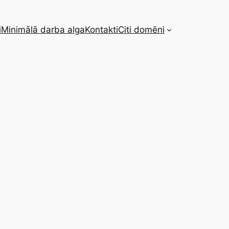
i
Minimālā darba alga
Kontakti
Citi domēni