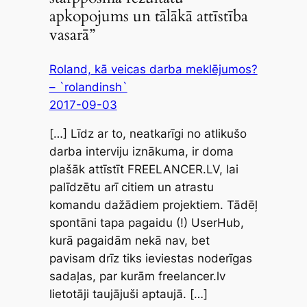
apkopojums un tālākā attīstība
vasarā”
Roland, kā veicas darba meklējumos?
– `rolandinsh`
2017-09-03
[…] Līdz ar to, neatkarīgi no atlikušo
darba interviju iznākuma, ir doma
plašāk attīstīt FREELANCER.LV, lai
palīdzētu arī citiem un atrastu
komandu dažādiem projektiem. Tādēļ
spontāni tapa pagaidu (!) UserHub,
kurā pagaidām nekā nav, bet
pavisam drīz tiks ieviestas noderīgas
sadaļas, par kurām freelancer.lv
lietotāji taujājuši aptaujā. […]