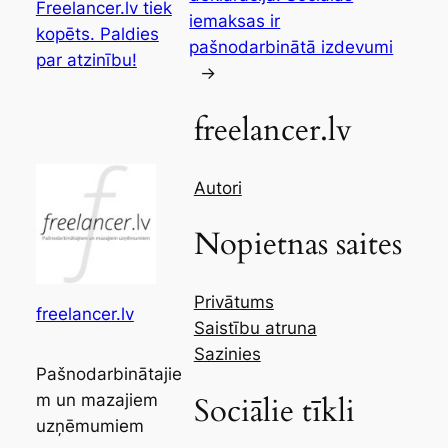
Freelancer.lv tiek
iemaksas ir
kopēts. Paldies
pašnodarbinātā izdevumi
par atzinību!
→
freelancer.lv
Autori
Nopietnas saites
Privātums
freelancer.lv
Saistību atruna
Sazinies
Pašnodarbinātajie
m un mazajiem
Sociālie tīkli
uzņēmumiem