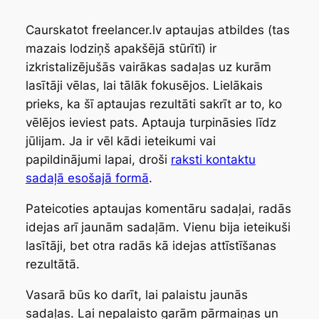
Caurskatot freelancer.lv aptaujas atbildes (tas
mazais lodziņš apakšējā stūrītī) ir
izkristalizējušās vairākas sadaļas uz kurām
lasītāji vēlas, lai tālāk fokusējos. Lielākais
prieks, ka šī aptaujas rezultāti sakrīt ar to, ko
vēlējos ieviest pats. Aptauja turpināsies līdz
jūlijam. Ja ir vēl kādi ieteikumi vai
papildinājumi lapai, droši
raksti kontaktu
sadaļā esošajā formā
.
Pateicoties aptaujas komentāru sadaļai, radās
idejas arī jaunām sadaļām. Vienu bija ieteikuši
lasītāji, bet otra radās kā idejas attīstīšanas
rezultātā.
Vasarā būs ko darīt, lai palaistu jaunās
sadaļas. Lai nepalaisto garām pārmaiņas un