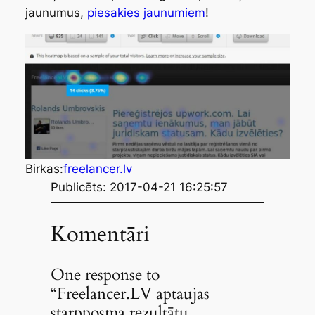
jaunumus,
piesakies jaunumiem
!
Birkas:
freelancer.lv
Publicēts: 2017-04-21 16:25:57
Komentāri
One response to
“Freelancer.LV aptaujas
starpposma rezultātu