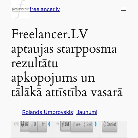
Skip
freelancer.lv
to
content
Freelancer.LV
aptaujas starpposma
rezultātu
apkopojums un
tālākā attīstība vasarā
Rolands Umbrovskis
|
Jaunumi