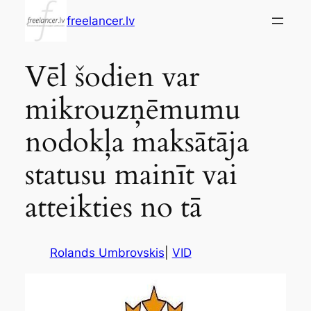
Skip
freelancer.lv
to
content
Vēl šodien var
mikrouzņēmumu
nodokļa maksātāja
statusu mainīt vai
atteikties no tā
Rolands Umbrovskis
|
VID