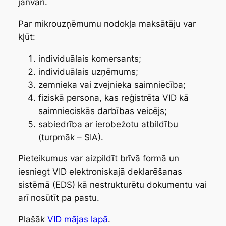
janvāri.
Par mikrouzņēmumu nodokļa maksātāju var
kļūt:
individuālais komersants;
individuālais uzņēmums;
zemnieka vai zvejnieka saimniecība;
fiziskā persona, kas reģistrēta VID kā
saimnieciskās darbības veicējs;
sabiedrība ar ierobežotu atbildību
(turpmāk – SIA).
Pieteikumus var aizpildīt brīvā formā un
iesniegt VID elektroniskajā deklarēšanas
sistēmā (EDS) kā nestrukturētu dokumentu vai
arī nosūtīt pa pastu.
Plašāk
VID mājas lapā
.