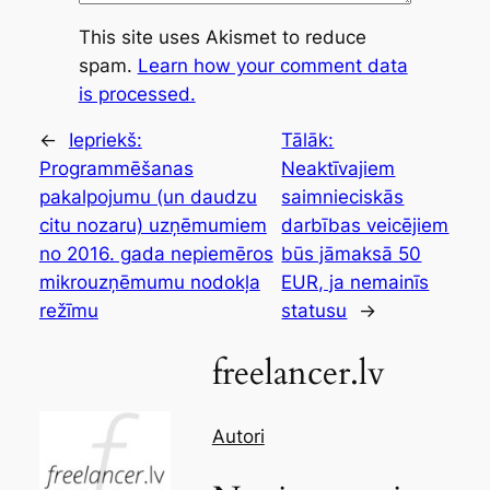
This site uses Akismet to reduce
spam.
Learn how your comment data
is processed.
←
Iepriekš:
Tālāk:
Programmēšanas
Neaktīvajiem
pakalpojumu (un daudzu
saimnieciskās
citu nozaru) uzņēmumiem
darbības veicējiem
no 2016. gada nepiemēros
būs jāmaksā 50
mikrouzņēmumu nodokļa
EUR, ja nemainīs
režīmu
statusu
→
freelancer.lv
Autori